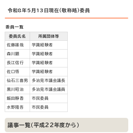
令和8年5月13日現在（敬称略）委員
委員一覧
委員氏名
所属団体等
佐藤雄哉
学識経験者
森川顕
学識経験者
長江信行
学識経験者
佐口悟
学識経験者
仙石三喜男
多治見市議会議長
黒川昭治
多治見市議会議員
飯田靜香
市民委員
水野隆吾
市民委員
議事一覧（平成22年度から）