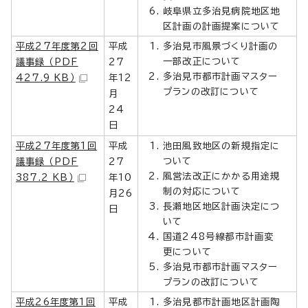
岐阜県立多治見病院地区地
区計画の計画提案について
平成27年度第2回
平成
多治見市風景づくり計画の
一部改正について
議事録 （PDF
27
多治見市都市計画マスター
427.9 KB）
年12
プランの改訂について
月
24
日
平成27年度第1回
平成
池田風致地区の新規指定に
ついて
議事録 （PDF
27
風営法改正にかかる用途規
387.2 KB）
年10
制の対応について
月26
長瀬地区地区計画決定につ
日
いて
国道248号線都市計画変
更について
多治見市都市計画マスター
プランの改訂について
平成26年度第1回
平成
多治見都市計画地区計画陶