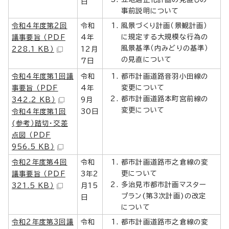
日
事前説明について
令和4年度第2回
令和
風景づくり計画（景観計画）
に規定する大規模な行為の
議事要旨 （PDF
4年
風景基準（内みどりの基準）
228.1 KB）
12月
の見直について
7日
令和4年度第1回議
令和
都市計画道路音羽小田線の
変更について
事要旨 （PDF
4年
都市計画道路本町宮前線の
342.2 KB）
9月
変更について
令和4年度第1回
30日
(参考）踏切・交差
点図 （PDF
956.5 KB）
令和2年度第4回
令和
都市計画道路市之倉線の変
更について
議事要旨 （PDF
3年2
多治見市都市計画マスター
321.5 KB）
月15
プラン(第3次計画)の改定
日
について
令和2年度第3回議
令和
都市計画道路市之倉線の変