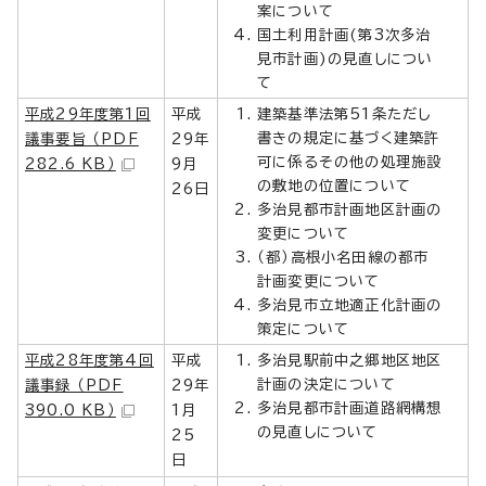
案について
国土利用計画(第3次多治
見市計画)の見直しについ
て
平成29年度第1回
平成
建築基準法第51条ただし
書きの規定に基づく建築許
議事要旨 （PDF
29年
可に係るその他の処理施設
282.6 KB）
9月
の敷地の位置について
26日
多治見都市計画地区計画の
変更について
（都）高根小名田線の都市
計画変更について
多治見市立地適正化計画の
策定について
平成28年度第4回
平成
多治見駅前中之郷地区地区
計画の決定について
議事録 （PDF
29年
多治見都市計画道路網構想
390.0 KB）
1月
の見直しについて
25
日