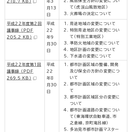
風致保全方針の変更につい
218.7 KB）
年3
て（虎渓山風致地区）
月13
火葬場の決定について
日
平成22年度第2回
平成
用途地域の変更について
特別用途地区の変更につい
議事録 （PDF
22
て（特別工業地区）
205.2 KB）
年9
準防火地域の変更について
月30
地区計画の変更について
日
下水道の変更について
平成22年度第1回
平成
都市計画区域の整備、開発
及び保全の方針の変更につ
議事録 （PDF
22
いて
269.5 KB）
年8
都市計画区域の変更につい
月30
て
日
都市計画区域区分の変更に
ついて
都市計画道路の変更につい
て（東海環状自動車道、市
之倉線、京町滝呂線）
多治見市都市計画マスター