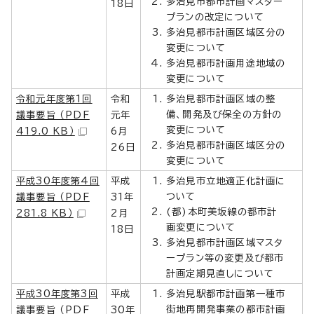
多治見市都市計画マスター
18日
プランの改定について
多治見都市計画区域区分の
変更について
多治見都市計画用途地域の
変更について
令和元年度第1回
令和
多治見都市計画区域の整
備、開発及び保全の方針の
議事要旨 （PDF
元年
変更について
419.0 KB）
6月
多治見都市計画区域区分の
26日
変更について
平成30年度第4回
平成
多治見市立地適正化計画に
ついて
議事要旨 （PDF
31年
(都)本町美坂線の都市計
281.8 KB）
2月
画変更について
18日
多治見都市計画区域マスタ
ープラン等の変更及び都市
計画定期見直しについて
平成30年度第3回
平成
多治見駅都市計画第一種市
街地再開発事業の都市計画
議事要旨 （PDF
30年