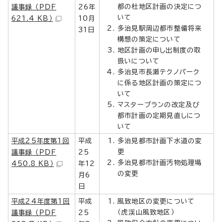
都の杜地区計画の決定につ
議事録 （PDF
26年
いて
621.4 KB）
10月
多治見駅周辺都市整備将来
31日
構想の策定について
地区計画の申し出制度の取
扱いについて
多治見市長瀬テクノパーク
に係る地区計画の策定につ
いて
マスタープランの改定及び
都市計画の定期見直しにつ
いて
平成25年度第1回
平成
多治見都市計画下水道の変
更
議事録 （PDF
25
多治見都市計画汚物処理場
450.8 KB）
年12
の変更
月6
日
平成24年度第1回
平成
風致地区の変更について
（虎渓山風致地区）
議事録 （PDF
25