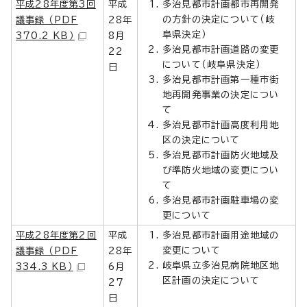
平成28年度第3回
平成
多治見都市計画都市再開発
の方針の決定について（岐
議事録 （PDF
28年
阜県決定）
370.2 KB）
8月
多治見都市計画道路の変更
22
について（岐阜県決定）
日
多治見都市計画第一種市街
地再開発事業の決定につい
て
多治見都市計画高度利用地
区の決定について
多治見都市計画防火地域及
び準防火地域の変更につい
て
多治見都市計画駐車場の変
更について
平成28年度第2回
平成
多治見都市計画用途地域の
変更について
議事録 （PDF
28年
岐阜県立多治見病院地区地
334.3 KB）
6月
区計画の決定について
27
日