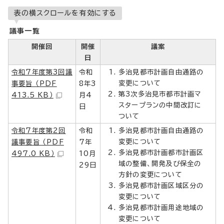
表の横スクロールを有効にする
議事一覧
開催回
開催
議案
日
令和7年度第3回議
令和
多治見都市計画自由通路の
変更について
事要旨 （PDF
8年3
第3次多治見市都市計画マ
413.5 KB）
月4
スタープランの中間改訂に
日
ついて
令和7年度第2回
令和
多治見都市計画自由通路の
変更について
議事要旨 （PDF
7年
多治見都市計画都市計画区
497.0 KB）
10月
域の整備、開発及び保全の
29日
方針の変更について
多治見都市計画区域区分の
変更について
多治見都市計画用途地域の
変更について