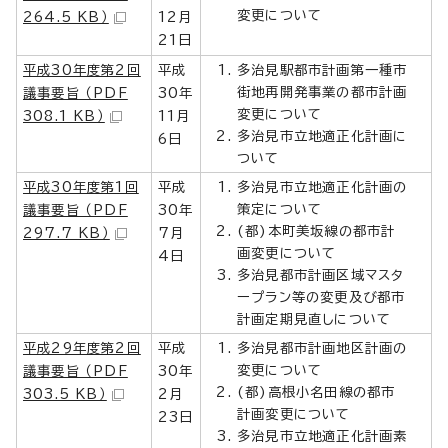
変更について
264.5 KB）
12月
21日
平成30年度第2回
平成
多治見駅都市計画第一種市
街地再開発事業の都市計画
議事要旨 （PDF
30年
変更について
308.1 KB）
11月
多治見市立地適正化計画に
6日
ついて
平成30年度第1回
平成
多治見市立地適正化計画の
策定について
議事要旨 （PDF
30年
(都)本町美坂線の都市計
297.7 KB）
7月
画変更について
4日
多治見都市計画区域マスタ
ープラン等の変更及び都市
計画定期見直しについて
平成29年度第2回
平成
多治見都市計画地区計画の
変更について
議事要旨 （PDF
30年
(都)高根小名田線の都市
303.5 KB）
2月
計画変更について
23日
多治見市立地適正化計画素