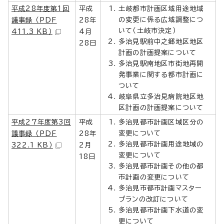
平成28年度第1回
平成
土岐都市計画区域用途地域
の変更に係る広域調整につ
議事録 （PDF
28年
いて（土岐市決定）
411.3 KB）
4月
多治見駅前中之郷地区地区
28日
計画の計画提案について
多治見駅南地区市街地再開
発事業に関する都市計画に
ついて
岐阜県立多治見病院地区地
区計画の計画提案について
平成27年度第3回
平成
多治見都市計画区域区分の
変更について
議事録 （PDF
28年
多治見都市計画用途地域の
322.1 KB）
2月
変更について
18日
多治見都市計画その他の都
市計画の変更について
多治見市都市計画マスター
プランの改訂について
多治見都市計画下水道の変
更について