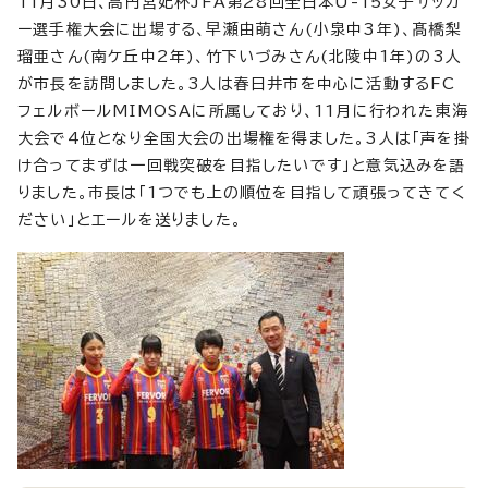
11月30日、高円宮妃杯JFA第28回全日本U-15女子サッカ
ー選手権大会に出場する、早瀬由萌さん(小泉中3年)、髙橋梨
瑠亜さん(南ケ丘中2年)、竹下いづみさん(北陵中1年)の3人
が市長を訪問しました。3人は春日井市を中心に活動するFC
フェルボールMIMOSAに所属しており、11月に行われた東海
大会で4位となり全国大会の出場権を得ました。3人は「声を掛
け合ってまずは一回戦突破を目指したいです」と意気込みを語
りました。市長は「1つでも上の順位を目指して頑張ってきてく
ださい」とエールを送りました。