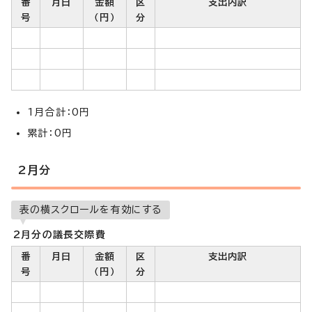
番
月日
金額
区
支出内訳
号
（円）
分
1月合計：0円
累計：0円
2月分
表の横スクロールを有効にする
2月分の議長交際費
番
月日
金額
区
支出内訳
号
（円）
分