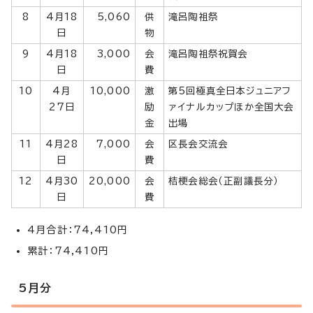
8
4月18
5,060
供
滝呂陶祖祭
日
物
9
4月18
3,000
会
滝呂陶祖祭祝賀会
日
費
10
4月
10,000
激
第5回極真全日本ジュニアフ
27日
励
ァイナルカップほか全国大会
金
出場
11
4月28
7,000
会
区長会交流会
日
費
12
4月30
20,000
会
桔梗会総会（正副議長分）
日
費
4月合計：74,410円
累計：74,410円
5月分