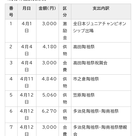
番
月日
金額（円）
区
支出内訳
号
分
1
4月1
3,000
激
全日本ジュニアチャンピオン
日
励
シップ出場
金
2
4月4
4,180
供
高田陶祖祭
日
物
3
4月4
3,000
会
高田陶祖祭祝賀会
日
費
4
4月11
4,840
供
市之倉陶祖祭
日
物
5
4月12
5,060
供
笠原陶祖祭
日
物
6
4月12
6,270
供
多治見陶祖祭・陶商祖祭
日
物
7
4月12
3,000
会
多治見陶祖祭・陶商祖祭懇親
日
費
会