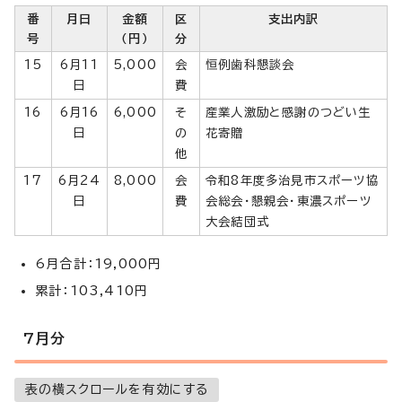
番
月日
金額
区
支出内訳
号
（円）
分
15
6月11
5,000
会
恒例歯科懇談会
日
費
16
6月16
6,000
そ
産業人激励と感謝のつどい生
日
の
花寄贈
他
17
6月24
8,000
会
令和8年度多治見市スポーツ協
日
費
会総会・懇親会・東濃スポーツ
大会結団式
6月合計：19,000円
累計：103,410円
7月分
表の横スクロールを有効にする