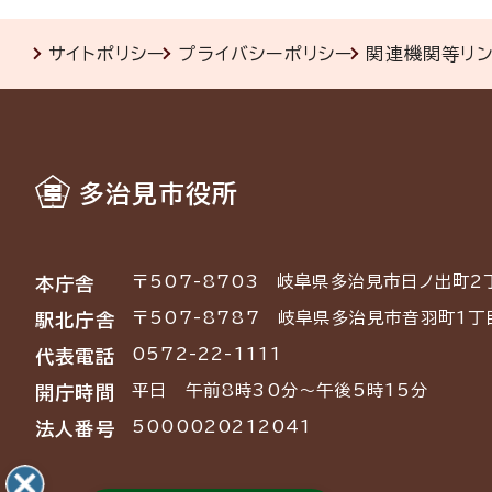
サイトポリシー
プライバシーポリシー
関連機関等リ
多治見市役所
〒507-8703
岐阜県多治見市日ノ出町2
本庁舎
〒507-8787
岐阜県多治見市音羽町1丁
駅北庁舎
0572-22-1111
代表電話
平日 午前8時30分～午後5時15分
開庁時間
5000020212041
法人番号