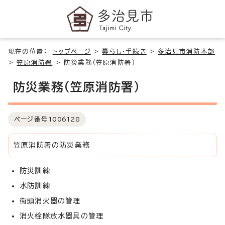
現在の位置：
トップページ
>
暮らし・手続き
>
多治見市消防本部
>
笠原消防署
>
防災業務（笠原消防署）
防災業務（笠原消防署）
ページ番号
1006128
笠原消防署の防災業務
防災訓練
水防訓練
街頭消火器の管理
消火栓隊放水器具の管理