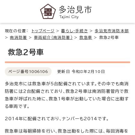
現在の位置：
トップページ
>
暮らし・手続き
>
多治見市消防本部
>
南消防署
>
車両紹介（南消防署）
>
救急車
>
救急2号車
救急2号車
ページ番号
1006106
更新日 令和8年2月10日
多治見市には救急車が5台配備されています。その中でも南消
防署には2台配備されており、救急2号車は南消防署管内で救
急車が呼ばれた時に、救急1号車が出動していた場合に出動す
る車両です。
2014年に配備されており、ナンバーも2014です。
救急車は毎朝掃除を行い、救急出動をした際には、毎回消毒を