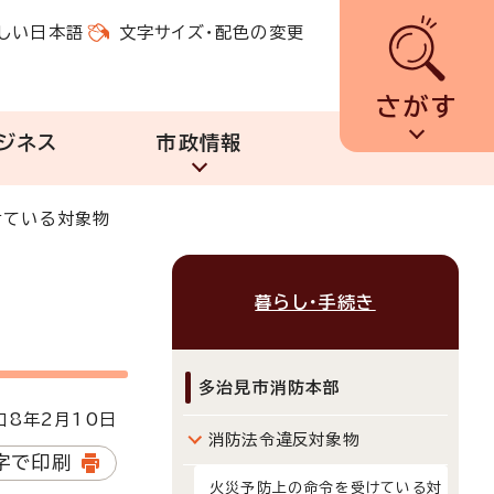
しい日本語
文字サイズ・配色の変更
さがす
ジネス
市政情報
けている対象物
暮らし・手続き
多治見市消防本部
8年2月10日
消防法令違反対象物
字で印刷
火災予防上の命令を受けている対