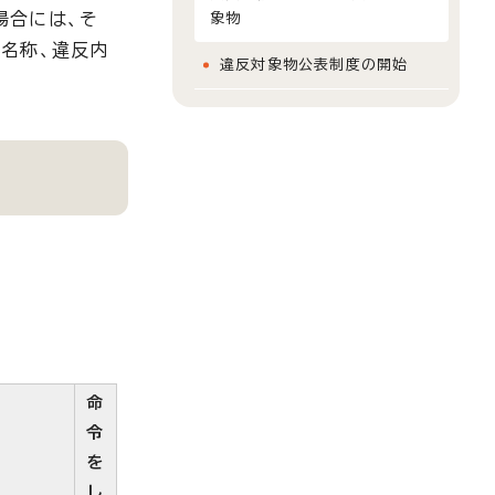
場合には、そ
象物
名称、違反内
違反対象物公表制度の開始
命
令
を
し