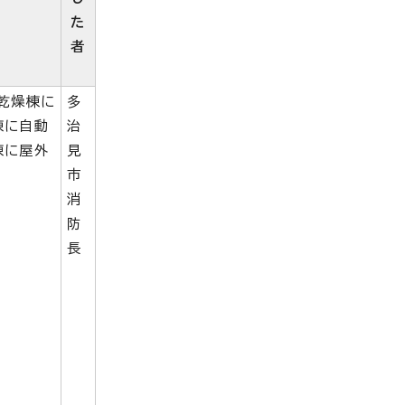
た
者
乾燥棟に
多
棟に自動
治
棟に屋外
見
市
消
防
長