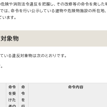
の危険や消防法令違反を把握し、その改修等の命令を発した
では、命令を行い公示している建物や危険物施設の所在地、
ています。
反対象物
ている違反対象物は次のとおりです。
。
命令
命
命令内容
を受
令
けた
を
者の
行