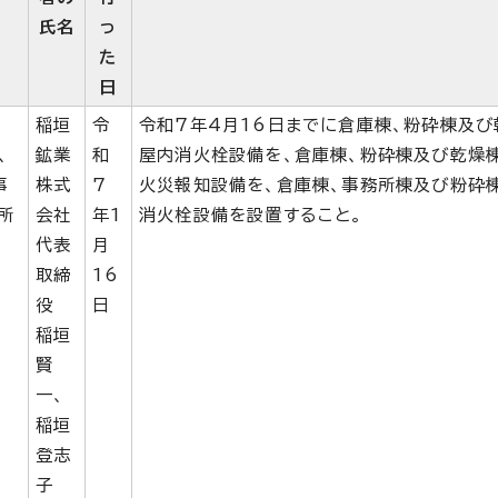
氏名
っ
た
日
稲垣
令
令和7年4月16日までに倉庫棟、粉砕棟及び
、
鉱業
和
屋内消火栓設備を、倉庫棟、粉砕棟及び乾燥
事
株式
7
火災報知設備を、倉庫棟、事務所棟及び粉砕
所
会社
年1
消火栓設備を設置すること。
代表
月
取締
16
役
日
稲垣
賢
一、
稲垣
登志
子