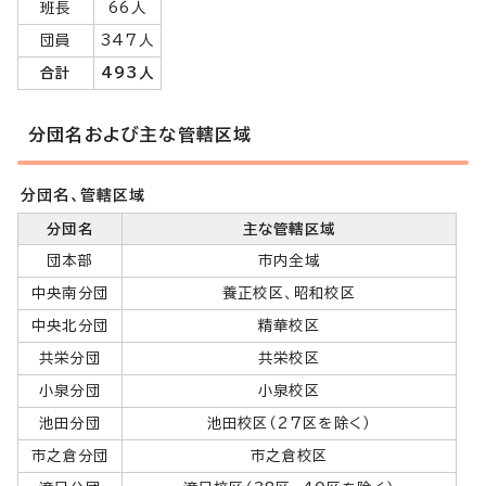
班長
66人
団員
347人
合計
493人
分団名および主な管轄区域
分団名、管轄区域
分団名
主な管轄区域
団本部
市内全域
中央南分団
養正校区、昭和校区
中央北分団
精華校区
共栄分団
共栄校区
小泉分団
小泉校区
池田分団
池田校区（27区を除く）
市之倉分団
市之倉校区