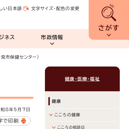
しい日本語
文字サイズ・配色の変更
さがす
ジネス
市政情報
治見市保健センター）
健康・医療・福祉
健康
和8年5月7日
こころの健康
字で印刷
こころの相談日