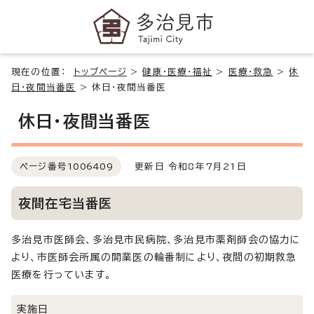
現在の位置：
トップページ
>
健康・医療・福祉
>
医療・救急
>
休
日・夜間当番医
>
休日・夜間当番医
休日・夜間当番医
ページ番号
1006409
更新日 令和8年7月21日
夜間在宅当番医
多治見市医師会、多治見市民病院、多治見市薬剤師会の協力に
より、市医師会所属の開業医の輪番制により、夜間の初期救急
医療を行っています。
実施日