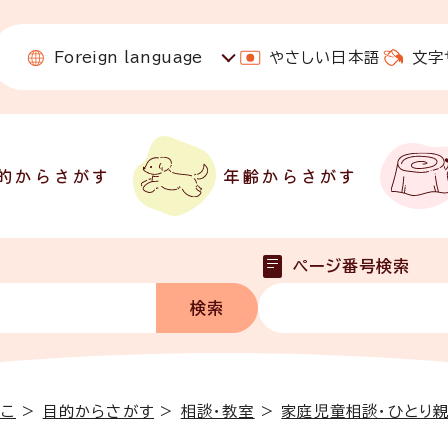
Foreign language
やさしい日本語
文字
的からさがす
年齢からさがす
ページ番号検索
っこ
>
目的からさがす
>
相談・教室
>
家庭児童相談・ひとり