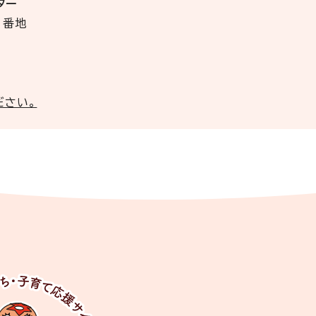
ター
3番地
ださい。