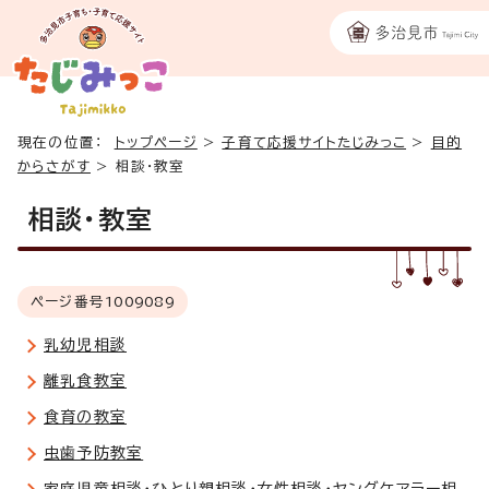
現在の位置：
トップページ
>
子育て応援サイトたじみっこ
>
目的
からさがす
>
相談・教室
相談・教室
ページ番号
1009089
乳幼児相談
離乳食教室
食育の教室
虫歯予防教室
家庭児童相談・ひとり親相談・女性相談・ヤングケアラー相