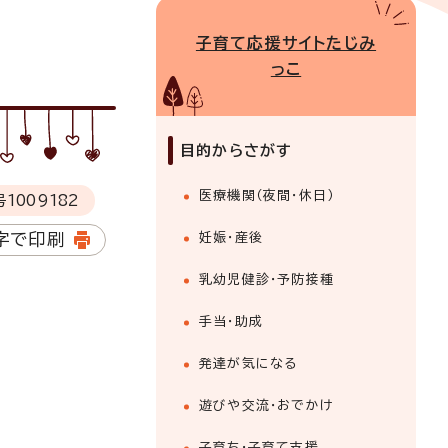
子育て応援サイトたじみ
っこ
目的からさがす
医療機関（夜間・休日）
号
1009182
字で印刷
妊娠・産後
乳幼児健診・予防接種
手当・助成
発達が気になる
遊びや交流・おでかけ
子育ち・子育て支援