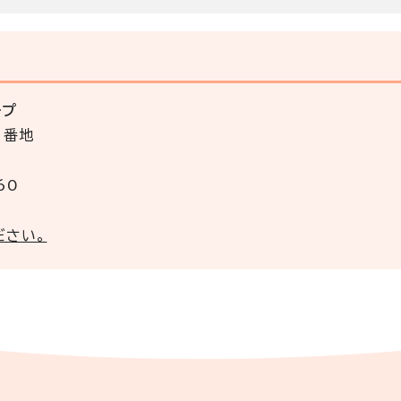
ープ
3番地
60
ださい。