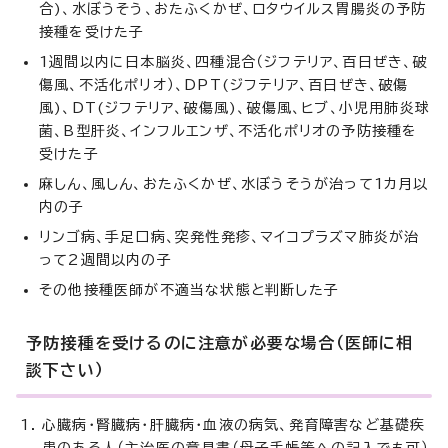
合)、水ぼうそう、おたふくかぜ、ロタウイルス胃腸炎の予防
接種を受けた子
1週間以内に日本脳炎、四種混合（ジフテリア、百日ぜき、破
傷風、不活化ポリオ）、DPT(ジフテリア、百日ぜき、破傷
風)、DT(ジフテリア、破傷風)、破傷風、ヒブ、小児用肺炎球
菌、B型肝炎、インフルエンザ、不活化ポリオの予防接種を
受けた子
麻しん、風しん、おたふくかぜ、水ぼうそうが治って1カ月以
内の子
リンゴ病、手足口病、突発性発疹、マイコプラズマ肺炎が治
って2週間以内の子
その他接種医師が不適当な状態と判断した子
予防接種を受けるのに注意が必要な場合（医師に相
談下さい）
心臓病・腎臓病・肝臓病・血液の病気、発育障害など基礎疾
患のある人（主治医の意見書（母子手帳等への記入でも可）