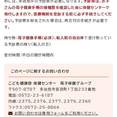
めには、多治見市の予診票が必要になります。
予診票は、お子
さんの母子健康手帳の接種歴を確認した後に保健センターで
発行しますので、医療機関を受診する前に必ず手続きしてくだ
さい。
予診票を紛失された場合は、再交付の手続きが必要で
す。
持ち物：
母子健康手帳（必須）、
転入前の自治体
で受け取ってい
る予診票の残り（転入の方）
受付時間：平日の開庁時間内
このページに関する
お問い合わせ
こども健康部 保健センター 母子保健グループ
〒507-8787 多治見市音羽町1丁目233番地
電話：0572-23-6187
内線：2375、2376、2377、2379、2360
ファクス：0572-25-8866
お問い合わせは専用フォームをご利用ください。