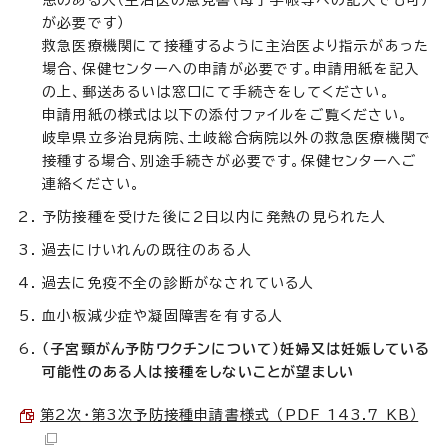
が必要です）
救急医療機関にて接種するように主治医より指示があった
場合、保健センターへの申請が必要です。申請用紙を記入
の上、郵送あるいは窓口にて手続きをしてください。
申請用紙の様式は以下の添付ファイルをご覧ください。
岐阜県立多治見病院、土岐総合病院以外の救急医療機関で
接種する場合、別途手続きが必要です。保健センターへご
連絡ください。
予防接種を受けた後に2日以内に発熱の見られた人
過去にけいれんの既往のある人
過去に免疫不全の診断がなされている人
血小板減少症や凝固障害を有する人
（子宮頸がん予防ワクチンについて）妊婦又は妊娠している
可能性のある人は接種をしないことが望ましい
第2次・第3次予防接種申請書様式 （PDF 143.7 KB）