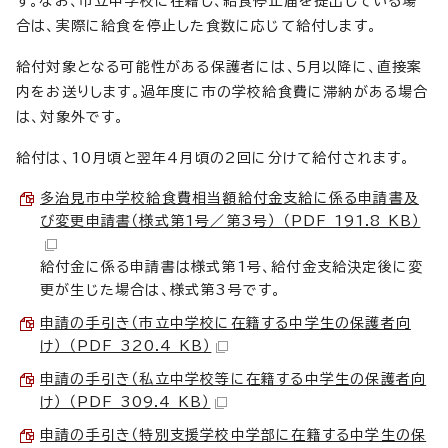
す。なお、市立中学校に在籍し、給食停止届を提出している場
合は、実際に給食を停止した食数に応じて給付します。
給付対象となる可能性がある保護者には、5月以降に、直接案
内をお送りします。過年度に市の学校給食費に滞納がある場合
は、対象外です。
給付は、10月頃と翌年4月頃の2回に分けて給付されます。
多治見市中学校給食費相当額給付金支給に係る申請書及
び変更申請書（様式第1号／第3号） （PDF 191.8 KB）
給付金に係る申請書は様式第1号、給付金支給決定後に変
更が生じた場合は、様式第3号です。
申請の手引き（市立中学校に在籍する中学生の保護者向
け） （PDF 320.4 KB）
申請の手引き（私立中学校等に在籍する中学生の保護者向
け） （PDF 309.4 KB）
申請の手引き（特別支援学校中学部に在籍する中学生の保