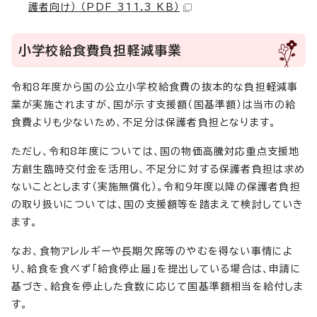
護者向け） （PDF 311.3 KB）
小学校給食費負担軽減事業
令和8年度から国の公立小学校給食費の抜本的な負担軽減事
業が実施されますが、国が示す支援額（国基準額）は当市の給
食費よりも少ないため、不足分は保護者負担となります。
ただし、令和8年度については、国の物価高騰対応重点支援地
方創生臨時交付金を活用し、不足分に対する保護者負担は求め
ないこととします（実施無償化）。令和9年度以降の保護者負担
の取り扱いについては、国の支援額等を踏まえて検討していき
ます。
なお、食物アレルギーや長期欠席等のやむを得ない事情によ
り、給食を食べず「給食停止届」を提出している場合は、申請に
基づき、給食を停止した食数に応じて国基準額相当を給付しま
す。