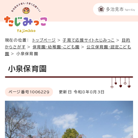
現在の位置：
トップページ
>
子育て応援サイトたじみっこ
>
目的
からさがす
>
保育園・幼稚園・こども園
>
公立保育園・認定こども
園
>
小泉保育園
小泉保育園
ページ番号
1006229
更新日 令和8年8月3日