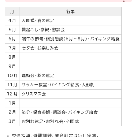
月
行事
4月
入園式・春の遠足
5月
幟起こし・参観・懇談会
6月
端午の節句・個別懇談（6月～8月）・バイキング給食
7月
七夕会・お楽しみ会
8月
9月
10月
運動会・秋の遠足
11月
サッカー教室・バイキング給食・人形劇
12月
クリスマス会
1月
2月
節分・保育参観・懇談会・バイキング給食
3月
お別れ遠足・お別れ会・卒園式
交通指導、避難訓練、発育測定は毎月実施。