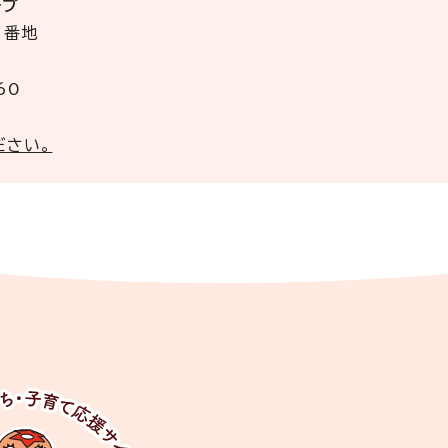
ープ
3番地
60
ださい。