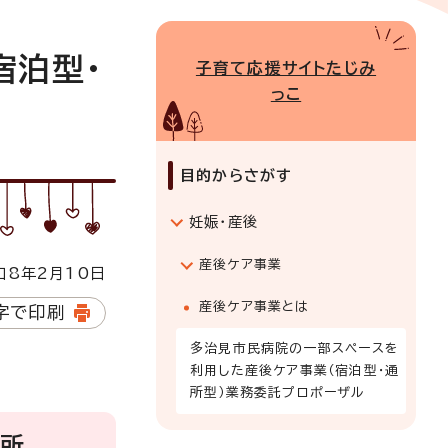
宿泊型・
子育て応援サイトたじみ
っこ
目的からさがす
妊娠・産後
産後ケア事業
8年2月10日
産後ケア事業とは
字で印刷
多治見市民病院の一部スペースを
利用した産後ケア事業（宿泊型・通
所型）業務委託プロポーザル
通所