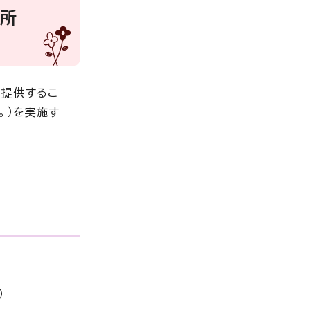
通所
を提供するこ
。）を実施す
）