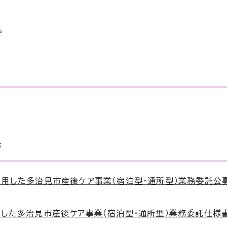
で
書
利用した多治見市産後ケア事業（宿泊型・通所型）業務委託公
した多治見市産後ケア事業（宿泊型・通所型）業務委託仕様書）