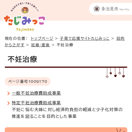
現在の位置：
トップページ
>
子育て応援サイトたじみっこ
>
目的
からさがす
>
妊娠・産後
>
不妊治療
不妊治療
ページ番号
1009170
一般不妊治療費助成事業
特定不妊治療費助成事業
不妊に悩む夫婦に対し経済的負担の軽減と少子化対策の
推進を図ることを目的とした事業