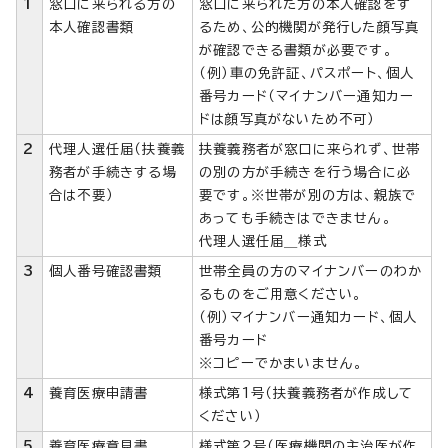
1
窓口に来られる方の
窓口に来られた方の本人確認をす
本人確認書類
るため、公的機関が発行した顔写真
が確認できる書類が必要です。
（例）車の免許証、パスポート、個人
番号カード（マイナンバー通知カー
ドは顔写真がないため不可）
2
代理人選任届（扶養義
扶養義務者が窓口に来られず、世帯
務者が手続きする場
の別の方が手続きを行う場合に必
合は不要）
要です。※世帯が別の方は、親族で
あっても手続きはできません。
代理人選任届＿様式
3
個人番号確認書類
世帯全員の方のマイナンバーのわか
るものをご用意ください。
（例）マイナンバー通知カード、個人
番号カード
※コピーでかまいません。
4
養育医療申請書
様式第1号（扶養義務者が作成して
ください）
5
養育医療意見書
様式第2号（医療機関の主治医が作