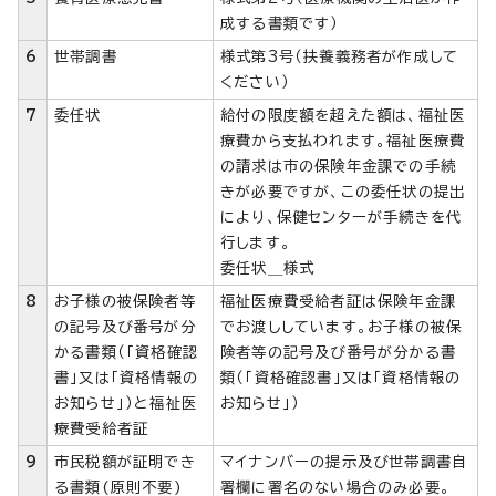
成する書類です）
6
世帯調書
様式第3号（扶養義務者が作成して
ください）
7
委任状
給付の限度額を超えた額は、福祉医
療費から支払われます。福祉医療費
の請求は市の保険年金課での手続
きが必要ですが、この委任状の提出
により、保健センターが手続きを代
行します。
委任状＿様式
8
お子様の被保険者等
福祉医療費受給者証は保険年金課
の記号及び番号が分
でお渡ししています。お子様の被保
かる書類（「資格確認
険者等の記号及び番号が分かる書
書」又は「資格情報の
類（「資格確認書」又は「資格情報の
お知らせ」）と福祉医
お知らせ」）
療費受給者証
9
市民税額が証明でき
マイナンバーの提示及び世帯調書自
る書類(原則不要)
署欄に署名のない場合のみ必要。