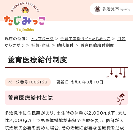
現在の位置：
トップページ
>
子育て応援サイトたじみっこ
>
目的
からさがす
>
妊娠・産後
>
助成給付
>
養育医療給付制度
養育医療給付制度
ページ番号
1006168
更新日 令和8年3月18日
養育医療給付とは
多治見市に住民票があり、出生時の体重が2,000g以下、また
は2,000g以上でも身体機能が未熟で治療を要し、医師が入
院治療の必要を認めた場合、その治療に必要な医療費を助成